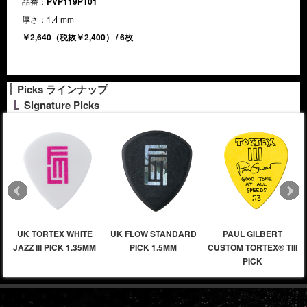
品番：
PVP119PT01
厚さ：1.4 mm
￥2,640（税抜￥2,400） / 6枚
Picks ラインナップ
Signature Picks
UK TORTEX WHITE
UK FLOW STANDARD
PAUL GILBERT
JAZZ III PICK 1.35MM
PICK 1.5MM
CUSTOM TORTEX® TIII
PICK