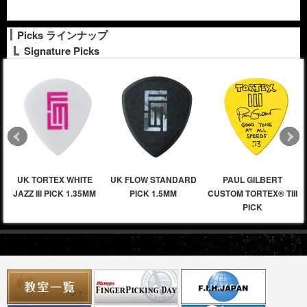
Picks ラインナップ
Signature Picks
UK TORTEX WHITE
UK FLOW STANDARD
PAUL GILBERT
JAZZ III PICK 1.35MM
PICK 1.5MM
CUSTOM TORTEX® TIII
PICK