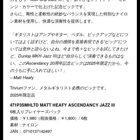
ンジ・カラーで仕上げた記念ピックです。
さらに、剛性と柔軟性の絶妙なバランスを実現した特別なナイロ
ン素材を使用し、快適な演奏性を提供します。
「ギタリストはアンプやギター、ペダル、ピックアップなどにつ
いてはよく話すけど、自分の感情を直接表現できる“ピック”につ
いては意外と語らないよね。今まで色々なピックを試してきたけ
ど、Dunlop MKH Jazz IIIほど“自分らしく”演奏できるものはな
い。このAscendancy 20周年記念ピックは2025年限定だから、今
のうちに手に入れてほしい！」
– Matt Heafy
Triviumファン、メタルギタリスト必携のピックです。
2025年限定品
471P3SMHLTD MATT HEAFY ASCENDANCY JAZZ III
6枚入りプレイヤーズパック
価格：￥1,980（税抜価格：￥1,800）/ 6枚
素材：ナイロン
JAN： 0710137142497