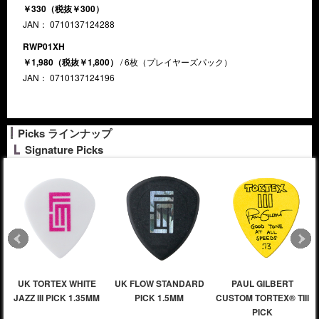
￥330（税抜￥300）
JAN： 0710137124288
RWP01XH
￥1,980（税抜￥1,800）
/ 6枚（プレイヤーズパック）
JAN： 0710137124196
Picks ラインナップ
Signature Picks
UK TORTEX WHITE
UK FLOW STANDARD
PAUL GILBERT
JAZZ III PICK 1.35MM
PICK 1.5MM
CUSTOM TORTEX® TIII
PICK