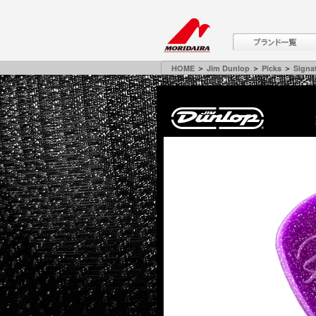
HOME
＞
Jim Dunlop
＞
Picks
＞
Signa