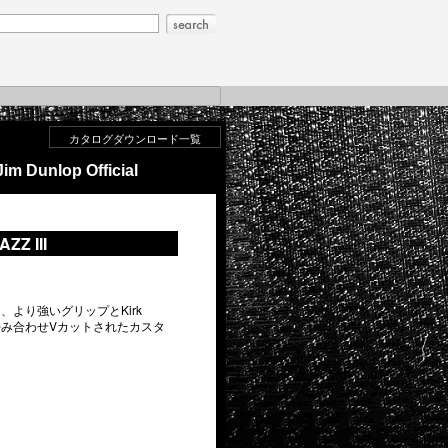
カタログダウンロード一覧
Jim Dunlop Official
AZZ III
スに、より強いグリップとKirk
の好み合わせVカットされたカスタ