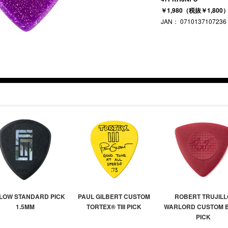
￥1,980（税抜￥1,800
JAN： 0710137107236
FLOW STANDARD PICK
PAUL GILBERT CUSTOM
ROBERT TRUJILL
1.5MM
TORTEX® TIII PICK
WARLORD CUSTOM 
PICK