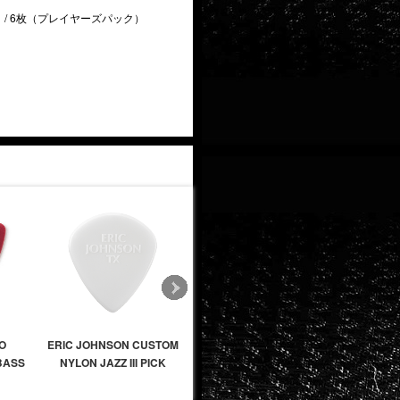
）
/ 6枚（プレイヤーズパック）
O
ERIC JOHNSON CUSTOM
MATT HEAFY ASCENDANCY
PETER F
BASS
NYLON JAZZ III PICK
JAZZ III
JAZZ 