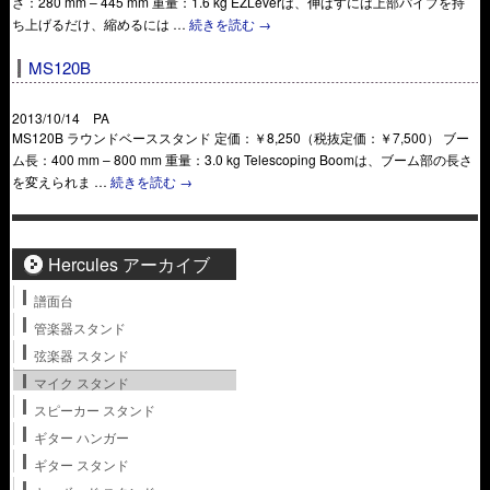
さ：280 mm – 445 mm 重量：1.6 kg EZLeverは、伸ばすには上部パイプを持
ち上げるだけ、縮めるには …
続きを読む
→
MS120B
2013/10/14 PA
MS120B ラウンドベーススタンド 定価：￥8,250（税抜定価：￥7,500） ブー
ム長：400 mm – 800 mm 重量：3.0 kg Telescoping Boomは、ブーム部の長さ
を変えられま …
続きを読む
→
Hercules アーカイブ
譜面台
管楽器スタンド
弦楽器 スタンド
マイク スタンド
スピーカー スタンド
ギター ハンガー
ギター スタンド