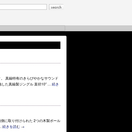
ク。 真鍮特有のきらびやかなサウンド
た真鍮製ジングル 直径10″ …
続き
で、両側に取り付けられた 2つの木製ボール
…
続きを読む
→