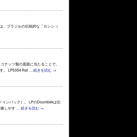
（ラタン・カシシ）は、ブラジルの伝統的な「カシシ（
石がココナッツ製の底面に当たることで、
P5354 Rat …
続きを読む
→
（ドゥンバック）。 LPのDoumbekは伝
奏しやす …
続きを読む
→