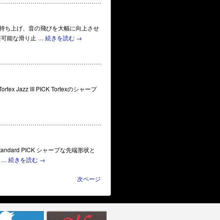
ガを床から持ち上げ、音の飛びを大幅に向上させ
可能な滑り止 …
続きを読む
→
x Jazz III PICK Tortexのシャープ
tandard PICK シャープな先端形状と
 …
続きを読む
→
次ページ