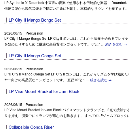
LP Synthetic 9″ Doumbek 中東圏の音楽で使用される伝統的な楽器、 Doumb
伝統音楽から現代音楽まで幅広い用途に対応し、本格的なサウンドを奏でます。 
LP City II Mango Bongo Set
2026/06/15 Percussion
LP City II Mango Bongo Set LP City II ボンゴは、これから演奏を
を始めたりするために最適な高品質ボンゴセットです。 6″と7 …
続きを読む
→
LP City II Mango Conga Set
2026/06/15 Percussion
LP® City II Mango Conga Set LP City II コンガは、これからリズ
ヤー向けの高品質なコンガセットです。 直径10″と1 …
続きを読む
→
LP Vise Mount Bracket for Jam Block
2026/06/15 Percussion
LP Vise Mount Bracket for Jam Block バイスマウントクランプは、
りを抑え、演奏中にクランプが緩むのを防ぎます。 すべてのLPジャムブロック
Collapsible Conga Riser