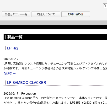
製品一覧
LP Riq
2026/06/17
LP Riq 真鍮製ジングルを採用した、チューニング可能なエジプトスタイルのリ
が特徴です。 内部チューニング機構付きの合成素材製シェル ディンプル加工を施し
を読む
→
LP BAMBOO CLACKER
2026/06/17 Percussion
LP® Bamboo Clacker 手作りの竹製パーカッションです。 本体を振るだけ
が当たり、柔らかい音色の効果音を生み出します。 LP5355 ￥2,530（税抜￥2 