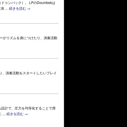
ek（ドゥンバック）。 LPのDoumbekは
演 …
続きを読む
→
始めるプレイヤーがリズムを身につけたり、演奏活動
ムを学び始めたり、演奏活動をスタートしたいプレイ
2点で接触する設計で、圧力を均等化することで滑
に …
続きを読む
→