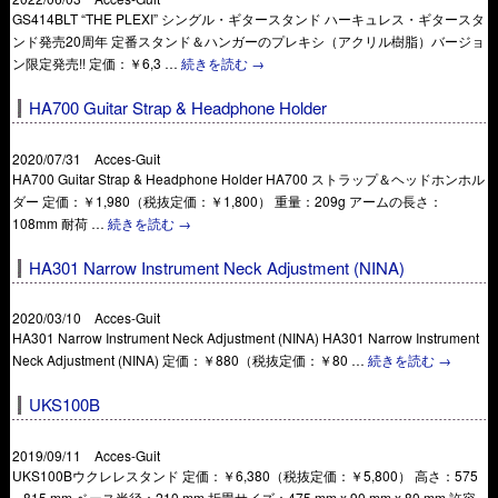
GS414BLT “THE PLEXI” シングル・ギタースタンド ハーキュレス・ギタースタ
ンド発売20周年 定番スタンド＆ハンガーのプレキシ（アクリル樹脂）バージョ
ン限定発売!! 定価：￥6,3 …
続きを読む
→
HA700 Guitar Strap & Headphone Holder
2020/07/31 Acces-Guit
HA700 Guitar Strap & Headphone Holder HA700 ストラップ＆ヘッドホンホル
ダー 定価：￥1,980（税抜定価：￥1,800） 重量：209g アームの長さ：
108mm 耐荷 …
続きを読む
→
HA301 Narrow Instrument Neck Adjustment (NINA)
2020/03/10 Acces-Guit
HA301 Narrow Instrument Neck Adjustment (NINA) HA301 Narrow Instrument
Neck Adjustment (NINA) 定価：￥880（税抜定価：￥80 …
続きを読む
→
UKS100B
2019/09/11 Acces-Guit
UKS100Bウクレレスタンド 定価：￥6,380（税抜定価：￥5,800） 高さ：575
– 815 mm ベース半径：210 mm 折畳サイズ：475 mm x 90 mm x 80 mm 許容