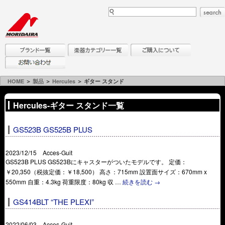
HOME
＞
製品
＞
Hercules
＞ ギター スタンド
Hercules-ギター スタンド一覧
GS523B GS525B PLUS
2023/12/15 Acces-Guit
GS523B PLUS GS523Bにキャスターがついたモデルです。 定価：
￥20,350（税抜定価：￥18,500） 高さ：715mm 設置面サイズ：670mm x
550mm 自重：4.3kg 荷重限度：80kg 収 …
続きを読む
→
GS414BLT “THE PLEXI”
2022/06/03 Acces-Guit