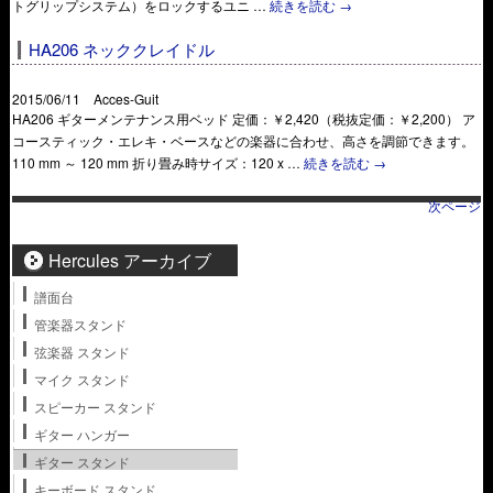
トグリップシステム）をロックするユニ …
続きを読む
→
HA206 ネッククレイドル
2015/06/11 Acces-Guit
HA206 ギターメンテナンス用ベッド 定価：￥2,420（税抜定価：￥2,200） ア
コースティック・エレキ・ベースなどの楽器に合わせ、高さを調節できます。
110 mm ～ 120 mm 折り畳み時サイズ：120 x …
続きを読む
→
次ページ
Hercules アーカイブ
譜面台
管楽器スタンド
弦楽器 スタンド
マイク スタンド
スピーカー スタンド
ギター ハンガー
ギター スタンド
キーボード スタンド