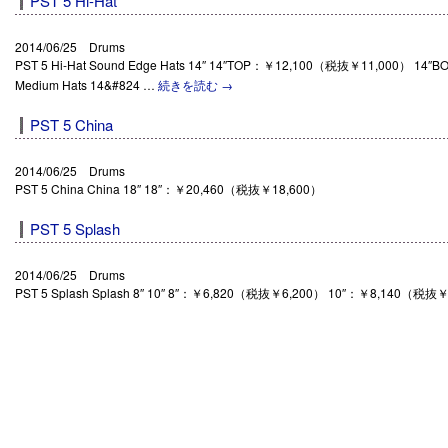
PST 5 Hi-Hat
2014/06/25 Drums
PST 5 Hi-Hat Sound Edge Hats 14″ 14″TOP：￥12,100（税抜￥11,000） 1
Medium Hats 14&#824 …
続きを読む
→
PST 5 China
2014/06/25 Drums
PST 5 China China 18″ 18″：￥20,460（税抜￥18,600）
PST 5 Splash
2014/06/25 Drums
PST 5 Splash Splash 8″ 10″ 8″：￥6,820（税抜￥6,200） 10″：￥8,140（税抜