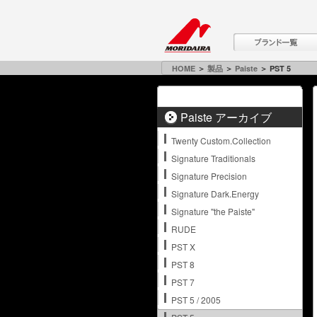
HOME
＞
製品
＞
Paiste
＞ PST 5
Paiste アーカイブ
Twenty Custom.Collection
Signature Traditionals
Signature Precision
Signature Dark.Energy
Signature "the Paiste"
RUDE
PST X
PST 8
PST 7
PST 5 / 2005