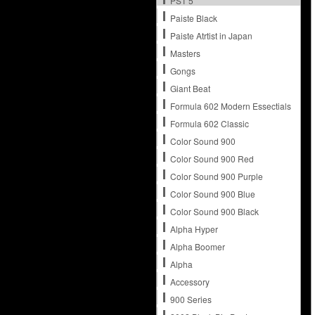
PST 5
Paiste Black
Paiste Atrtist in Japan
Masters
Gongs
Giant Beat
Formula 602 Modern Essectials
Formula 602 Classic
Color Sound 900
Color Sound 900 Red
Color Sound 900 Purple
Color Sound 900 Blue
Color Sound 900 Black
Alpha Hyper
Alpha Boomer
Alpha
Accessory
900 Series