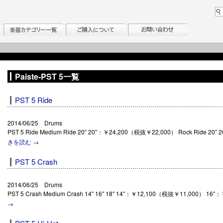
Paiste-PST 5一覧
PST 5 Ride
2014/06/25 Drums
PST 5 Ride Medium Ride 20″ 20″：￥24,200（税抜￥22,000） Rock Ride 2
きを読む
→
PST 5 Crash
2014/06/25 Drums
PST 5 Crash Medium Crash 14″ 16″ 18″ 14″：￥12,100（税抜￥11,000） 1
→