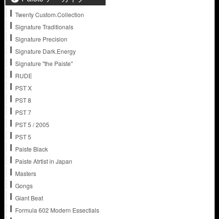
Twenty Custom.Collection
Signature Traditionals
Signature Precision
Signature Dark.Energy
Signature "the Paiste"
RUDE
PST X
PST 8
PST 7
PST 5 / 2005
PST 5
Paiste Black
Paiste Atrtist in Japan
Masters
Gongs
Giant Beat
Formula 602 Modern Essectials