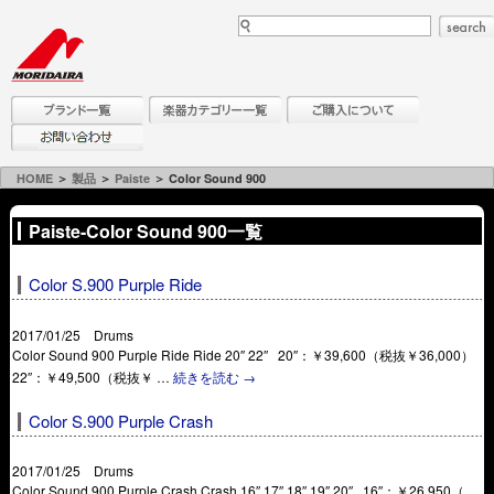
HOME
＞
製品
＞
Paiste
＞ Color Sound 900
Paiste-Color Sound 900一覧
Color S.900 Purple Ride
2017/01/25 Drums
Color Sound 900 Purple Ride Ride 20″ 22″ 20″：￥39,600（税抜￥36,000）
22″：￥49,500（税抜￥ …
続きを読む
→
Color S.900 Purple Crash
2017/01/25 Drums
Color Sound 900 Purple Crash Crash 16″ 17″ 18″ 19″ 20″ 16″：￥26,950（ …