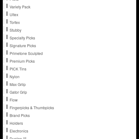
Variety Pack
Ultex
Tortex
Stubby
Specialty Picks
Signature Picks
Primetone Sculpted
Premium Picks
PICK Tins
Nylon
Max Griip
Gator Grip
Flow
Fingerpicks & Thumbpicks
Brand Picks
Holders
Electronics
Dunlop 弦