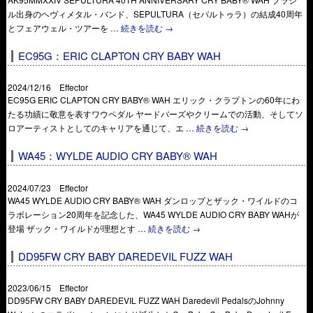
ル出身のヘヴィメタル・バンド、SEPULTURA（セパルトゥラ）の結成40周年
とフェアウェル・ツアーを …
続きを読む
→
EC95G：ERIC CLAPTON CRY BABY WAH
2024/12/16 Effector
EC95G ERIC CLAPTON CRY BABY® WAH エリック・クラプトンの60年にわ
たる功績に敬意を表すワウペダル ヤードバーズやクリームでの活動、そしてソ
ロアーティストとしてのキャリアを通じて、エ …
続きを読む
→
WA45：WYLDE AUDIO CRY BABY® WAH
2024/07/23 Effector
WA45 WYLDE AUDIO CRY BABY® WAH ダンロップとザック・ワイルドのコ
ラボレーション20周年を記念した、WA45 WYLDE AUDIO CRY BABY WAHが
登場 ザック・ワイルドが理想とす …
続きを読む
→
DD95FW CRY BABY DAREDEVIL FUZZ WAH
2023/06/15 Effector
DD95FW CRY BABY DAREDEVIL FUZZ WAH Daredevil PedalsのJohnny