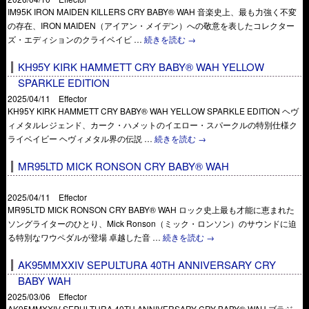
IM95K IRON MAIDEN KILLERS CRY BABY® WAH 音楽史上、最も力強く不変
の存在、IRON MAIDEN（アイアン・メイデン）への敬意を表したコレクター
ズ・エディションのクライベイビ …
続きを読む
→
KH95Y KIRK HAMMETT CRY BABY® WAH YELLOW
SPARKLE EDITION
2025/04/11 Effector
KH95Y KIRK HAMMETT CRY BABY® WAH YELLOW SPARKLE EDITION ヘヴ
ィメタルレジェンド、カーク・ハメットのイエロー・スパークルの特別仕様ク
ライベイビー ヘヴィメタル界の伝説 …
続きを読む
→
MR95LTD MICK RONSON CRY BABY® WAH
2025/04/11 Effector
MR95LTD MICK RONSON CRY BABY® WAH ロック史上最も才能に恵まれた
ソングライターのひとり、Mick Ronson（ミック・ロンソン）のサウンドに迫
る特別なワウペダルが登場 卓越した音 …
続きを読む
→
AK95MMXXIV SEPULTURA 40TH ANNIVERSARY CRY
BABY WAH
2025/03/06 Effector
AK95MMXXIV SEPULTURA 40TH ANNIVERSARY CRY BABY® WAH ブラジ