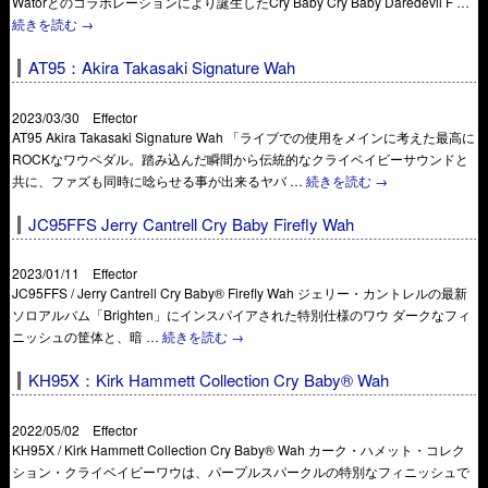
Watorとのコラボレーションにより誕生したCry Baby Cry Baby Daredevil F …
続きを読む
→
AT95：Akira Takasaki Signature Wah
2023/03/30 Effector
AT95 Akira Takasaki Signature Wah 「ライブでの使用をメインに考えた最高に
ROCKなワウペダル。踏み込んだ瞬間から伝統的なクライベイビーサウンドと
共に、ファズも同時に唸らせる事が出来るヤバ …
続きを読む
→
JC95FFS Jerry Cantrell Cry Baby Firefly Wah
2023/01/11 Effector
JC95FFS / Jerry Cantrell Cry Baby® Firefly Wah ジェリー・カントレルの最新
ソロアルバム「Brighten」にインスパイアされた特別仕様のワウ ダークなフィ
ニッシュの筐体と、暗 …
続きを読む
→
KH95X：Kirk Hammett Collection Cry Baby® Wah
2022/05/02 Effector
KH95X / Kirk Hammett Collection Cry Baby® Wah カーク・ハメット・コレク
ション・クライベイビーワウは、パープルスパークルの特別なフィニッシュで