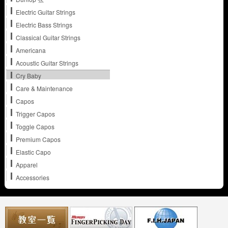
Electric Guitar Strings
Electric Bass Strings
Classical Guitar Strings
Americana
Acoustic Guitar Strings
Cry Baby
Care & Maintenance
Capos
Trigger Capos
Toggle Capos
Premium Capos
Elastic Capo
Apparel
Accessories