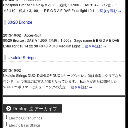
Phosphor Bronze : DAP 各￥2,090（税抜：1,900） DAP1047J（12弦）：
￥3,410（税抜：3,100） E B G D A E DAP Extra light 10 1 …
続きを読む
→
80/20 Bronze
2013/10/02 Acces-Guit
80/20 Bronze : DAB ￥1,650（税抜：1,500） Gage name E B G D A E DAB
Extra light 10 14 22 30 40 48 -1048 Medium Light …
続きを読む
→
Ukulele Strings
2013/10/02
Ukulele Strings DUQ: DUNLOP DUQシリーズウクレレ弦は非常にクリアなサ
ウンド、かつ表現力に富んだ弦となっています。 私たちが新たに開発した
VSD-7™ ポリマーはチューニングの安定 …
続きを読む
→
Dunlop 弦 アーカイブ
Electric Guitar Strings
Electric Bass Strings