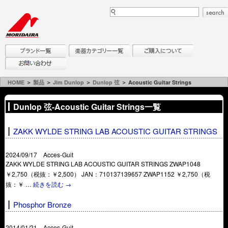
HOME
＞
製品
＞
Jim Dunlop
＞
Dunlop 弦
＞ Acoustic Guitar Strings
Dunlop 弦-Acoustic Guitar Strings一覧
ZAKK WYLDE STRING LAB ACOUSTIC GUITAR STRINGS
2024/09/17 Acces-Guit
ZAKK WYLDE STRING LAB ACOUSTIC GUITAR STRINGS ZWAP1048
￥2,750（税抜：￥2,500） JAN：710137139657 ZWAP1152 ￥2,750（税
抜：￥ …
続きを読む
→
Phosphor Bronze
2014/01/21 Acces-Guit