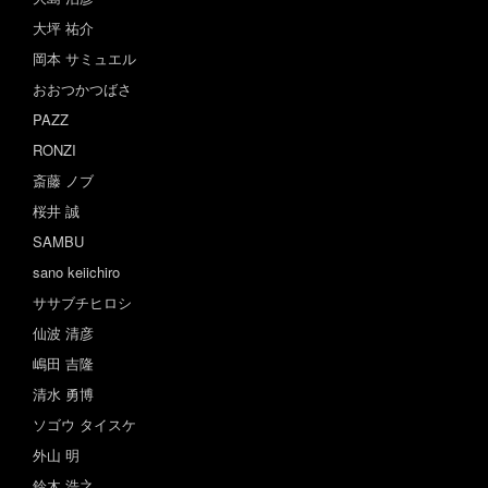
大坪 祐介
岡本 サミュエル
おおつかつばさ
PAZZ
RONZI
斎藤 ノブ
桜井 誠
SAMBU
sano keiichiro
ササブチヒロシ
仙波 清彦
嶋田 吉隆
清水 勇博
ソゴウ タイスケ
外山 明
鈴木 浩之