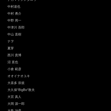
中村達也
中村 勇介
中野 周一
中津川 吾郎
中山 直樹
ナヲ
夏芽
西川 貴博
沼 直也
小倉 範彦
オオイナオユキ
大喜多 崇規
大久保"BigBo"敦夫
大宮 真人
大岡 源一郎
大島 治彦