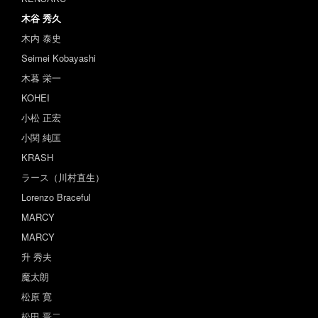
木谷 秀久
木内 泰史
Seimei Kobayashi
木暮 栄一
KOHEI
小松 正宏
小関 純匡
KRASH
ラース（川村直生）
Lorenzo Braceful
MARCY
MARCY
升 秀夫
魔太朗
松原 寛
松田 晋二