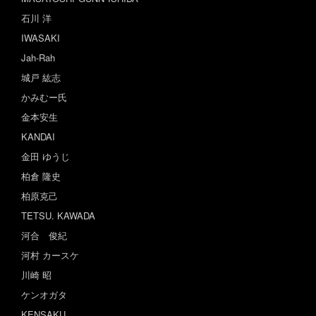
石川 洋
IWASAKI
Jah-Rah
城戸 紘志
かみむー氏
金本安生
KANDAI
金田 ゆうじ
柏倉 隆史
柏原克己
TETSU. KAWADA
河合 俊紀
河村 カースケ
川崎 昭
ケンオガタ
KENSAKU