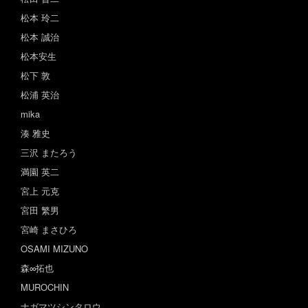
松本 玲二
松本 誠治
松本安生
松下 敦
松浦 英治
mika
湊 雅史
三沢 またろう
満園 英二
宮上 元克
宮田 繁男
宮崎 まさひろ
OSAMI MIZUNO
森∞拓也
MUROCHIN
ナガマツシンタロウ