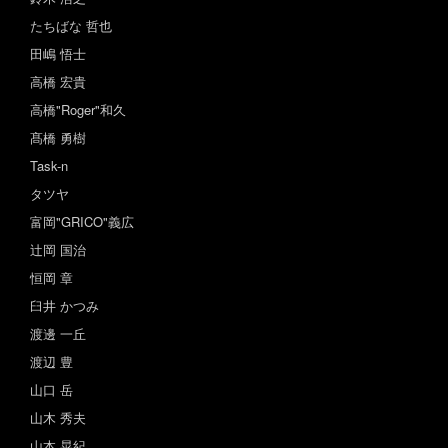
たちばな 哲也
田嶋 悟士
高橋 宏貴
高橋"Roger"和久
髙橋 勇樹
Task-n
タツヤ
富岡"GRICO"義広
辻岡 国治
恒岡 章
臼井 かつみ
渡邊 一丘
渡辺 豊
山口 岳
山木 秀夫
山本 晃紀