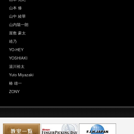
山本 修
山中 綾華
山内陽一朗
屋敷 豪太
靖乃
YO-HEY
YOSHIAKI
湯川裕太
Yuto Miyazaki
椿 雄一
ZONY