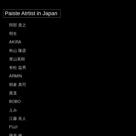
Paiste Atrtist in Japan
阿部 貴之
明生
AKIRA
秋山 隆彦
青山英樹
有松 益男
ARMIN
朝倉 真司
晁直
BOBO
えみ
江藤 良人
FUJI
藤井 修