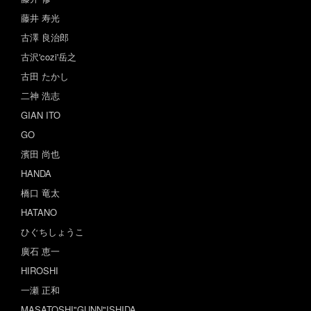
藤井 寿光
古澤 良治郎
古沢'cozi'岳之
古田 たかし
二神 浩志
GIAN ITO
GO
濱田 尚也
HANDA
橋口 竜太
HATANO
ひぐちしょうこ
廣石 恵一
HIROSHI
一瀬 正和
MASATOSHI"GUNN"ISHIDA