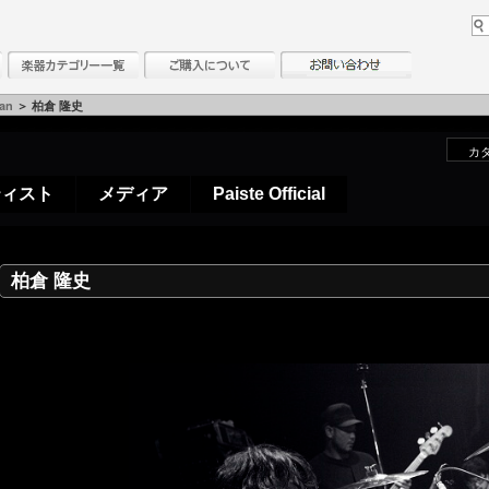
pan
＞ 柏倉 隆史
カ
ティスト
メディア
Paiste Official
柏倉 隆史
a