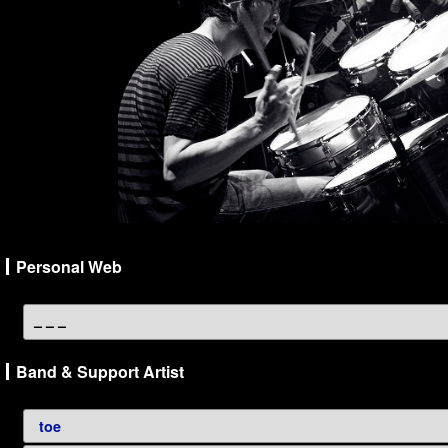
Personal Web
– – –
Band & Support Artist
toe