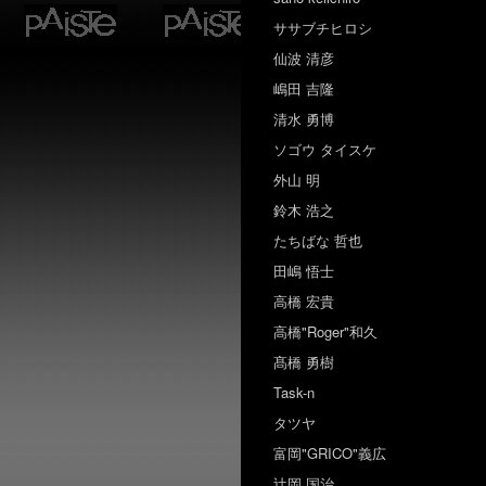
ササブチヒロシ
仙波 清彦
嶋田 吉隆
清水 勇博
ソゴウ タイスケ
外山 明
鈴木 浩之
たちばな 哲也
田嶋 悟士
高橋 宏貴
高橋"Roger"和久
髙橋 勇樹
Task-n
タツヤ
富岡"GRICO"義広
辻岡 国治