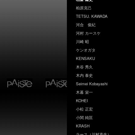
柏原克己
TETSU. KAWADA
河合 俊紀
河村 カースケ
川崎 昭
ケンオガタ
KENSAKU
木谷 秀久
木内 泰史
Seimei Kobayashi
木暮 栄一
KOHEI
小松 正宏
小関 純匡
KRASH
ラース（川村直生）