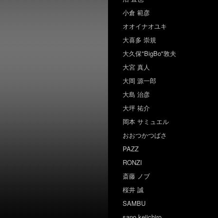
小倉 範彦
オオイナオユキ
大喜多 崇規
大久保"BigBo"敦夫
大宮 真人
大岡 源一郎
大島 治彦
大坪 祐介
岡本 サミュエル
おおつかつばさ
PAZZ
RONZI
斎藤 ノブ
桜井 誠
SAMBU
sano keiichiro