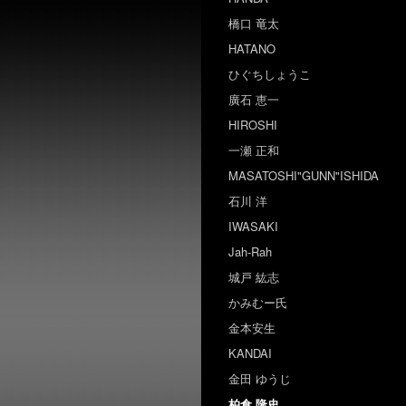
橋口 竜太
HATANO
ひぐちしょうこ
廣石 恵一
HIROSHI
一瀬 正和
MASATOSHI"GUNN"ISHIDA
石川 洋
IWASAKI
Jah-Rah
城戸 紘志
かみむー氏
金本安生
KANDAI
金田 ゆうじ
柏倉 隆史