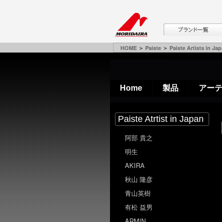
HOME
＞
Paiste
＞
Paiste Artists in Ja
Home
製品
アー
Paiste Atrtist in Japan
阿部 貴之
明生
AKIRA
秋山 隆彦
青山英樹
有松 益男
ARMIN