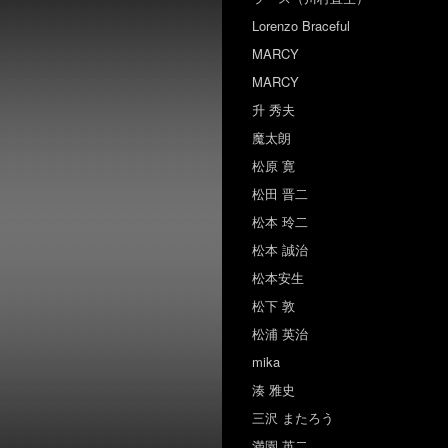
Lorenzo Braceful
MARCY
MARCY
升 秀夫
魔太朗
松原 寛
松田 晋二
松本 玲二
松本 誠治
松本安生
松下 敦
松浦 英治
mika
湊 雅史
三沢 またろう
満園 英二