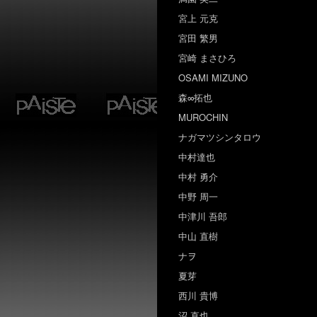
宮上 元克
宮田 繁男
宮崎 まさひろ
OSAMI MIZUNO
森∞拓也
MUROCHIN
ナガマツシンタロウ
中村達也
中村 勇介
中野 周一
中津川 吾郎
中山 直樹
ナヲ
夏芽
西川 貴博
沼 直也