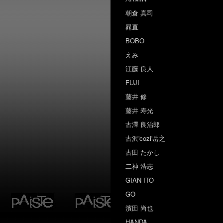
朝倉 真司
晁直
BOBO
えみ
江藤 良人
FUJI
藤井 修
藤井 寿光
古澤 良治郎
古沢'cozi'岳之
古田 たかし
二神 浩志
GIAN ITO
GO
濱田 尚也
HANDA