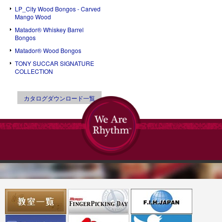
LP_City Wood Bongos - Carved
Mango Wood
Matador® Whiskey Barrel
Bongos
Matador® Wood Bongos
TONY SUCCAR SIGNATURE
COLLECTION
カタログダウンロード一覧