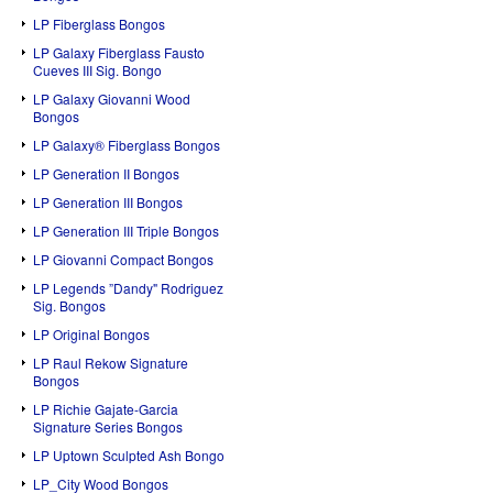
LP Fiberglass Bongos
LP Galaxy Fiberglass Fausto
Cueves III Sig. Bongo
LP Galaxy Giovanni Wood
Bongos
LP Galaxy® Fiberglass Bongos
LP Generation II Bongos
LP Generation III Bongos
LP Generation III Triple Bongos
LP Giovanni Compact Bongos
LP Legends ”Dandy" Rodriguez
Sig. Bongos
LP Original Bongos
LP Raul Rekow Signature
Bongos
LP Richie Gajate-Garcia
Signature Series Bongos
LP Uptown Sculpted Ash Bongo
LP_City Wood Bongos