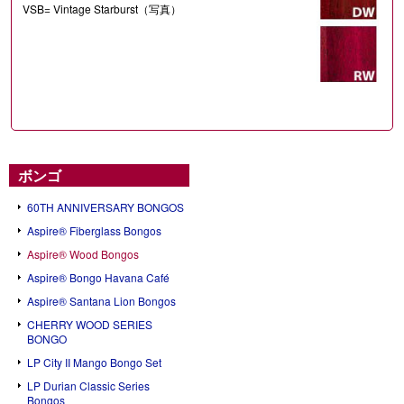
VSB= Vintage Starburst（写真）
ボンゴ
60TH ANNIVERSARY BONGOS
Aspire® Fiberglass Bongos
Aspire® Wood Bongos
Aspire® Bongo Havana Café
Aspire® Santana Lion Bongos
CHERRY WOOD SERIES
BONGO
LP City II Mango Bongo Set
LP Durian Classic Series
Bongos