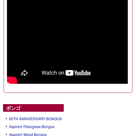
ボンゴ
60TH ANNIVERSARY BONGOS
Aspire® Fiberglass Bongos
Aspire® Wood Bongos