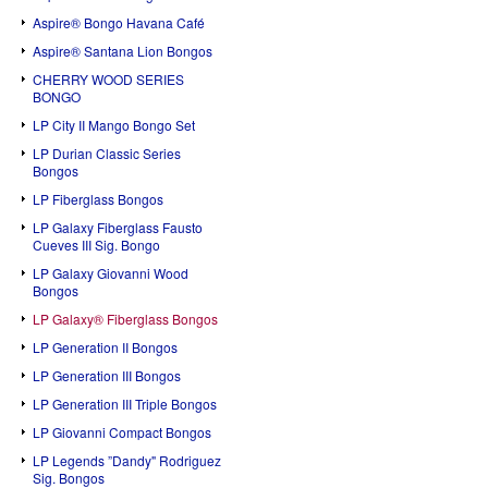
Aspire® Bongo Havana Café
Aspire® Santana Lion Bongos
CHERRY WOOD SERIES
BONGO
LP City II Mango Bongo Set
LP Durian Classic Series
Bongos
LP Fiberglass Bongos
LP Galaxy Fiberglass Fausto
Cueves III Sig. Bongo
LP Galaxy Giovanni Wood
Bongos
LP Galaxy® Fiberglass Bongos
LP Generation II Bongos
LP Generation III Bongos
LP Generation III Triple Bongos
LP Giovanni Compact Bongos
LP Legends ”Dandy" Rodriguez
Sig. Bongos