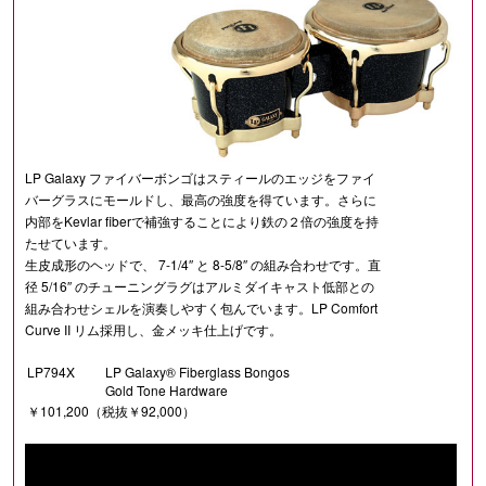
LP Galaxy ファイバーボンゴはスティールのエッジをファイ
バーグラスにモールドし、最高の強度を得ています。さらに
内部をKevlar fiberで補強することにより鉄の２倍の強度を持
たせています。
生皮成形のヘッドで、 7-1/4″ と 8-5/8″ の組み合わせです。直
径 5/16″ のチューニングラグはアルミダイキャスト低部との
組み合わせシェルを演奏しやすく包んでいます。LP Comfort
Curve II リム採用し、金メッキ仕上げです。
LP794X
LP Galaxy® Fiberglass Bongos
Gold Tone Hardware
￥101,200（税抜￥92,000）