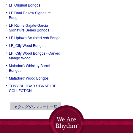
LP Original Bongos
LP Raul Rekow Signature
Bongos
LP Richie Gajate-Garcia
Signature Series Bongos
LP Uptown Sculpted Ash Bongo
LP_City Wood Bongos
LP_City Wood Bongos - Carved
Mango Wood
Matador® Whiskey Barrel
Bongos
Matador® Wood Bongos
TONY SUCCAR SIGNATURE
COLLECTION
カタログダウンロード一覧