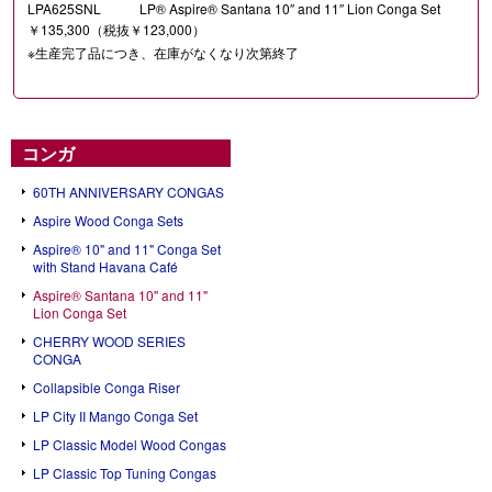
LPA625SNL
LP® Aspire® Santana 10″ and 11″ Lion Conga Set
￥135,300（税抜￥123,000）
※生産完了品につき、在庫がなくなり次第終了
コンガ
60TH ANNIVERSARY CONGAS
Aspire Wood Conga Sets
Aspire® 10" and 11" Conga Set
with Stand Havana Café
Aspire® Santana 10" and 11"
Lion Conga Set
CHERRY WOOD SERIES
CONGA
Collapsible Conga Riser
LP City II Mango Conga Set
LP Classic Model Wood Congas
LP Classic Top Tuning Congas