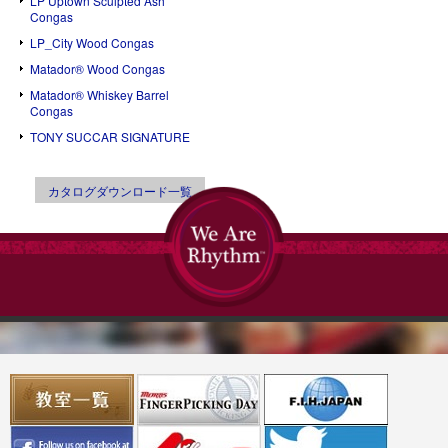
LP Uptown Sculpted Ash
Congas
LP_City Wood Congas
Matador® Wood Congas
Matador® Whiskey Barrel
Congas
TONY SUCCAR SIGNATURE
カタログダウンロード一覧