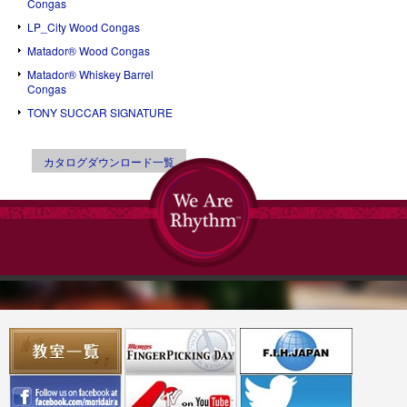
Congas
LP_City Wood Congas
Matador® Wood Congas
Matador® Whiskey Barrel
Congas
TONY SUCCAR SIGNATURE
カタログダウンロード一覧