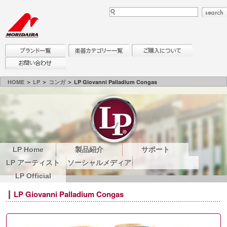
HOME
＞
LP
＞
コンガ
＞ LP Giovanni Palladium Congas
LP Home
製品紹介
サポート
LP アーティスト
ソーシャルメディア
LP Official
LP Giovanni Palladium Congas