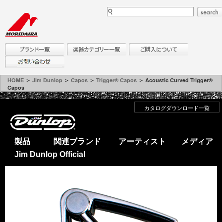
HOME
＞
Jim Dunlop
＞
Capos
＞
Trigger® Capos
＞ Acoustic Curved Trigger®
Capos
カタログダウンロード一覧
製品
関連ブランド
アーティスト
メディア
Jim Dunlop Official