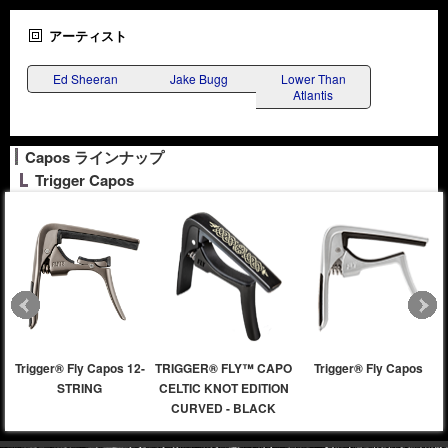
アーティスト
Ed Sheeran
Jake Bugg
Lower Than
Atlantis
Capos ラインナップ
Trigger Capos
Trigger® Fly Capos 12-
TRIGGER® FLY™ CAPO
Trigger® Fly Capos
STRING
CELTIC KNOT EDITION
CURVED - BLACK