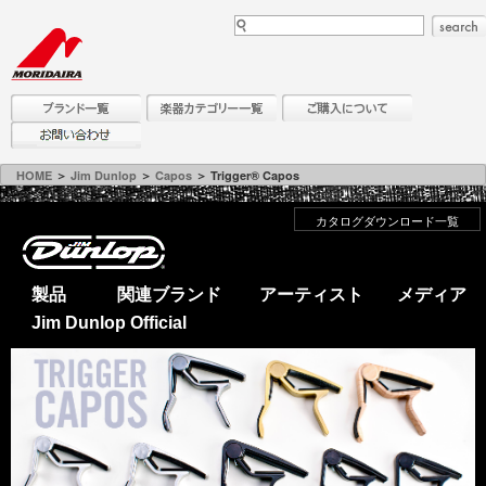
HOME
＞
Jim Dunlop
＞
Capos
＞ Trigger® Capos
カタログダウンロード一覧
製品
関連ブランド
アーティスト
メディア
Jim Dunlop Official