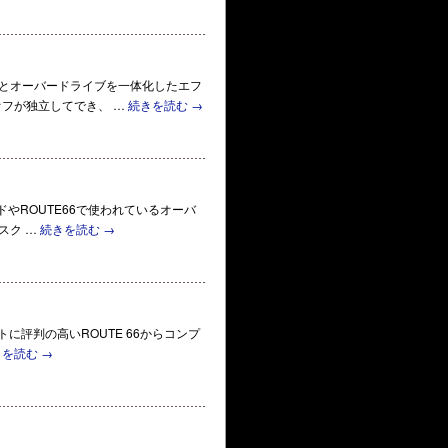
レッサーとオーバードライブを一体化したエフ
フが独立してでき、 …
続きを読む
→
ル＆ハイドやROUTE66で使われているオーバ
スク …
続きを読む
→
トに評判の高いROUTE 66からコンプ
きを読む
→