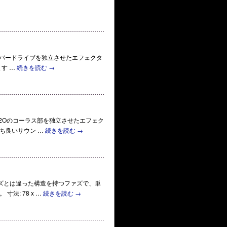
いるオーバードライブを独立させたエフェクタ
ます …
続きを読む
→
好評のH2Oのコーラス部を独立させたエフェク
ち良いサウン …
続きを読む
→
ーブファズとは違った構造を持つファズで、単
: 78 x …
続きを読む
→