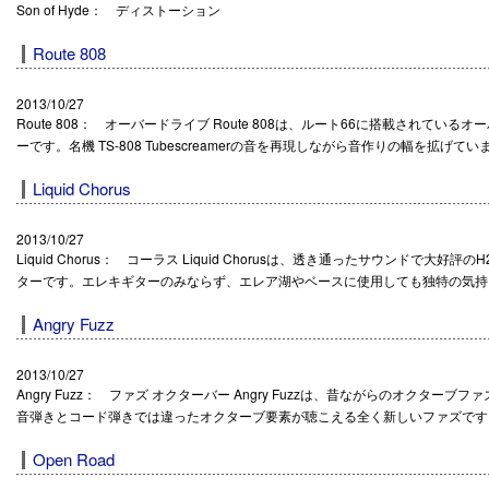
Son of Hyde： ディストーション
Route 808
2013/10/27
Route 808： オーバードライブ Route 808は、ルート66に搭載されて
ーです。名機 TS-808 Tubescreamerの音を再現しながら音作りの幅を拡げてい
Liquid Chorus
2013/10/27
Liquid Chorus： コーラス Liquid Chorusは、透き通ったサウンドで大
ターです。エレキギターのみならず、エレア湖やベースに使用しても独特の気持
Angry Fuzz
2013/10/27
Angry Fuzz： ファズ オクターバー Angry Fuzzは、昔ながらのオクタ
音弾きとコード弾きでは違ったオクターブ要素が聴こえる全く新しいファズです。 寸法
Open Road