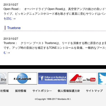
2013/10/27
Open Road： オーバードライブ Open Roadは、真空管アンプの抜けの
ライブ。ピッキングニュアンスやコード感を殺さずに素直に歪むサウンドはバン
を読む
→
Truetone
2013/10/27
Truetone： クリーン ブースト Truetoneは、リードを演奏する際に原音
です。アップ時の音抜けを補正するTONEコントロールを装備。一般的なブース
む
→
©Copyright 1998-2017 Moridaira M.I.