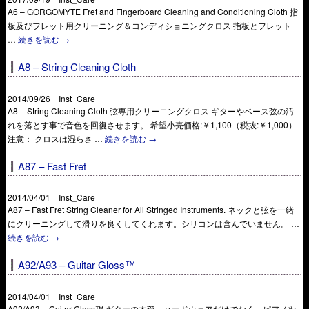
A6 – GORGOMYTE Fret and Fingerboard Cleaning and Conditioning Cloth 指
板及びフレット用クリーニング＆コンディショニングクロス 指板とフレット
…
続きを読む
→
A8 – String Cleaning Cloth
2014/09/26 Inst_Care
A8 – String Cleaning Cloth 弦専用クリーニングクロス ギターやベース弦の汚
れを落とす事で音色を回復させます。 希望小売価格:￥1,100（税抜:￥1,000）
注意： クロスは湿らさ …
続きを読む
→
A87 – Fast Fret
2014/04/01 Inst_Care
A87 – Fast Fret String Cleaner for All Stringed Instruments. ネックと弦を一緒
にクリーニングして滑りを良くしてくれます。シリコンは含んでいません。 …
続きを読む
→
A92/A93 – Guitar Gloss™
2014/04/01 Inst_Care
A92/A93 – Guitar Gloss™ ギターの木部、ハードウェアだけでなく、ピアノや