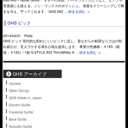
管楽器にも使える、ノン・ワックスのポリッシュ。 表面をクリーニングして輝
きを与え、守ってくれます。 GHS A92 …
続きを読む
→
GHS ピック
2014/04/01 Picks
GHS ピック 現代的な削れにくいピックに反し、昔ながらの材質ならではの削
れ易さが、玄人ウケする弾き心地を提供します。 希望小売価格：￥165（税
抜：￥150）/ 1枚 G STYLE A53 Thin(White) A …
続きを読む
→
GHS アーカイブ
Ukulele
Other Strings
GHS Artists in_Japan
Electric Guitar
Classical Guitar
Bass Guitar
Acoustic Guitar