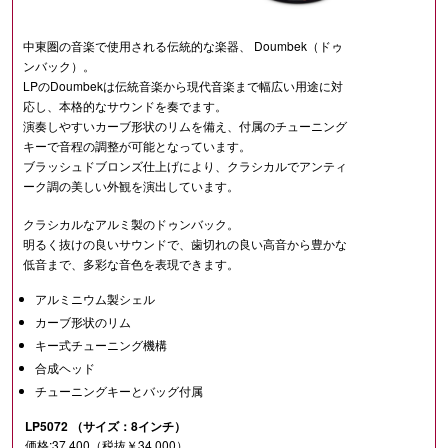
中東圏の音楽で使用される伝統的な楽器、 Doumbek（ドゥ
ンバック）。
LPのDoumbekは伝統音楽から現代音楽まで幅広い用途に対
応し、本格的なサウンドを奏でます。
演奏しやすいカーブ形状のリムを備え、付属のチューニング
キーで音程の調整が可能となっています。
ブラッシュドブロンズ仕上げにより、クラシカルでアンティ
ーク調の美しい外観を演出しています。
クラシカルなアルミ製のドゥンバック。
明るく抜けの良いサウンドで、歯切れの良い高音から豊かな
低音まで、多彩な音色を表現できます。
アルミニウム製シェル
カーブ形状のリム
キー式チューニング機構
合成ヘッド
チューニングキーとバッグ付属
LP5072 （サイズ：8インチ）
価格:37,400（税抜￥34,000）