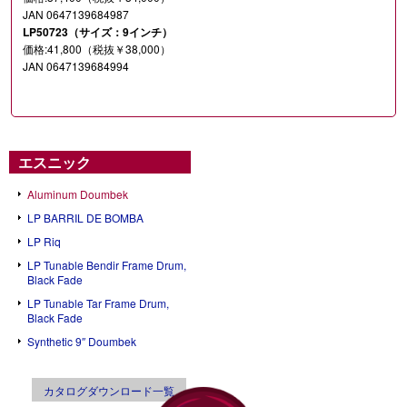
JAN 0647139684987
LP50723（サイズ：9インチ）
価格:41,800（税抜￥38,000）
JAN 0647139684994
エスニック
Aluminum Doumbek
LP BARRIL DE BOMBA
LP Riq
LP Tunable Bendir Frame Drum,
Black Fade
LP Tunable Tar Frame Drum,
Black Fade
Synthetic 9″ Doumbek
カタログダウンロード一覧