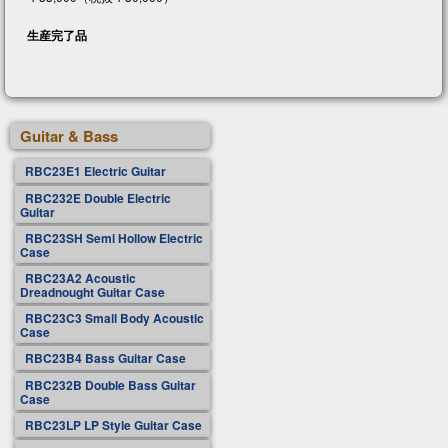
生産完了品
Guitar & Bass
RBC23E1 Electric Guitar
RBC232E Double Electric
Guitar
RBC23SH Semi Hollow Electric
Case
RBC23A2 Acoustic
Dreadnought Guitar Case
RBC23C3 Small Body Acoustic
Case
RBC23B4 Bass Guitar Case
RBC232B Double Bass Guitar
Case
RBC23LP LP Style Guitar Case