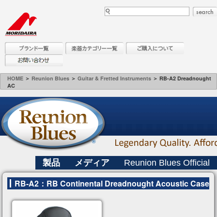
HOME
＞
Reunion Blues
＞
Guitar & Fretted Instruments
＞ RB-A2 Dreadnought
AC
製品
メディア
Reunion Blues Official
RB-A2：RB Continental Dreadnought Acoustic Case