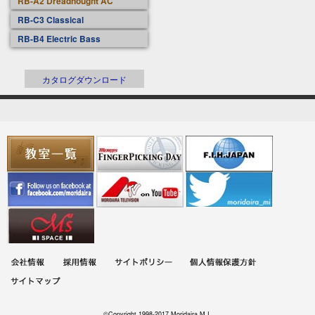
RB-A2 Dreadnought AC
RB-C3 Classical
RB-B4 Electric Bass
カタログダウンロード
©Copyright 1998-2017 Moridaira M.I.