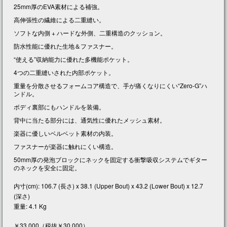
25mm厚のEVA素材による補強。
高伸張性の繊維による二重縫い。
ソフトな内側 + ハードな外側、二重構造のクッション。
防水性能に優れた生地＆ファスナー。
“使える”収納能力に優れた多機能ポケット。
4つの二重縫いされた内部ポケット。
重量を分散させるフォームコア構造で、手が痛くなりにくい“Zero-G”ハ
ンドル。
ボディ裏部にもハンドルを装備。
背中に当たる部分には、通気性に優れたメッシュ素材。
楽器に優しいベルベット素材の内装。
ファスナーが楽器に触れにくい構造。
50mm厚の発泡ブロックにネックを固定する衝撃吸収システムでギター
のネックを安全に固定。
内寸(cm): 106.7 (長さ) x 38.1 (Upper Bout) x 43.2 (Lower Bout) x 12.7
(深さ)
重量: 4.1 Kg
￥33,000（税抜￥30,000）