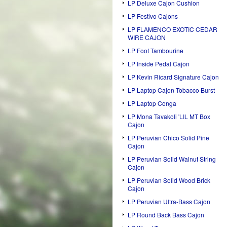
LP Deluxe Cajon Cushion
LP Festivo Cajons
LP FLAMENCO EXOTIC CEDAR
WIRE CAJON
LP Foot Tambourine
LP Inside Pedal Cajon
LP Kevin Ricard Signature Cajon
LP Laptop Cajon Tobacco Burst
LP Laptop Conga
LP Mona Tavakoli 'LIL MT Box
Cajon
LP Peruvian Chico Solid Pine
Cajon
LP Peruvian Solid Walnut String
Cajon
LP Peruvian Solid Wood Brick
Cajon
LP Peruvian Ultra-Bass Cajon
LP Round Back Bass Cajon