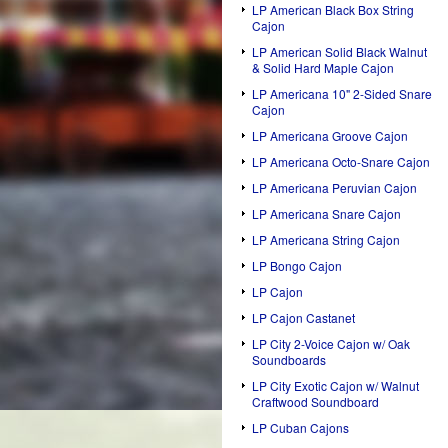
LP American Black Box String
Cajon
LP American Solid Black Walnut
& Solid Hard Maple Cajon
LP Americana 10" 2-Sided Snare
Cajon
LP Americana Groove Cajon
LP Americana Octo-Snare Cajon
LP Americana Peruvian Cajon
LP Americana Snare Cajon
LP Americana String Cajon
LP Bongo Cajon
LP Cajon
LP Cajon Castanet
LP City 2-Voice Cajon w/ Oak
Soundboards
LP City Exotic Cajon w/ Walnut
Craftwood Soundboard
LP Cuban Cajons