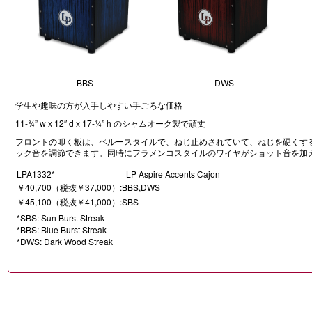
BBS
DWS
学生や趣味の方が入手しやすい手ごろな価格
11-¾” w x 12″ d x 17-¼” h のシャムオーク製で頑丈
フロントの叩く板は、ペルースタイルで、ねじ止めされていて、ねじを硬くす
ック音を調節できます。同時にフラメンコスタイルのワイヤがショット音を加
LPA1332*
LP Aspire Accents Cajon
￥40,700（税抜￥37,000）:BBS,DWS
￥45,100（税抜￥41,000）:SBS
*SBS: Sun Burst Streak
*BBS: Blue Burst Streak
*DWS: Dark Wood Streak