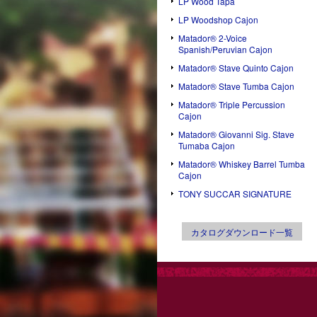
LP Wood Tapa
LP Woodshop Cajon
Matador® 2-Voice
Spanish/Peruvian Cajon
Matador® Stave Quinto Cajon
Matador® Stave Tumba Cajon
Matador® Triple Percussion
Cajon
Matador® Giovanni Sig. Stave
Tumaba Cajon
Matador® Whiskey Barrel Tumba
Cajon
TONY SUCCAR SIGNATURE
カタログダウンロード一覧