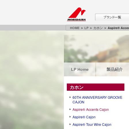
HOME
＞
LP
＞
カホン
＞ Aspire® Accen
LP Home
製品紹介
カホン
60TH ANNIVERSARY GROOVE
CAJON
Aspire® Accents Cajon
Aspire® Cajon
Aspire® Tour Wire Cajon