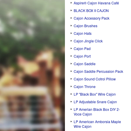
Aspire® Cajon Havana Café
BLACK BOX II CAJON
Cajon Accessory Pack
Cajon Brushes
Cajon Hats
Cajon Jingle Click
Cajon Pad
Cajon Port
Cajon Saddle
Cajon Saddle Percussion Pack
Cajon Sound Cotrol Pillow
Cajon Throne
LP "Black Box" Wire Cajon
LP Adjustable Snare Cajon
LP Amerian Black Box DIY 2-
Voce Cajon
LP American Amborsia Maple
Wire Cajon