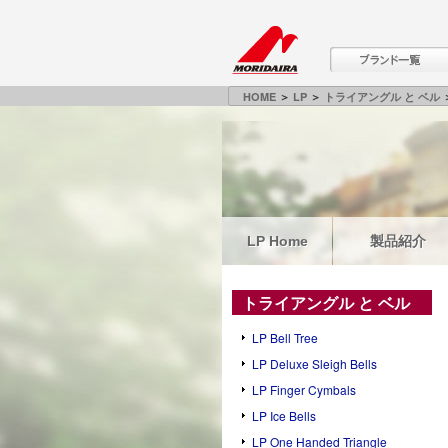
HOME
＞
LP
＞
トライアングル と ベル
＞
LP Home
製品紹介
トライアングル と ベル
LP Bell Tree
LP Deluxe Sleigh Bells
LP Finger Cymbals
LP Ice Bells
LP One Handed Triangle