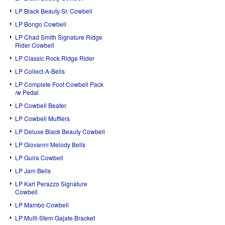
LP Black Beauty Sr. Cowbell
LP Bongo Cowbell
LP Chad Smith Signature Ridge
Rider Cowbell
LP Classic Rock Ridge Rider
LP Collect-A-Bells
LP Complete Foot Cowbell Pack
/w Pedal
LP Cowbell Beater
LP Cowbell Mufflers
LP Deluxe Black Beauty Cowbell
LP Giovanni Melody Bells
LP Guira Cowbell
LP Jam Bells
LP Karl Perazzo Signature
Cowbell
LP Mambo Cowbell
LP Multi-Stem Gajate Bracket