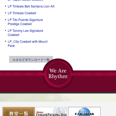
LP Timbale Bell Santana Lion Art
LP Timbale Cowbell
LP Tito Puente Siganture
Prestige Cowbell
LP Tommy Lee Signature
Cowbell
LP_City Cowbell with Mount
Pack
カタログダウンロード一覧