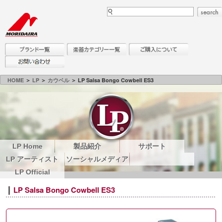
HOME
＞
LP
＞
カウベル
＞ LP Salsa Bongo Cowbell ES3
LP Home
製品紹介
サポート
LP アーティスト
ソーシャルメディア
LP Official
LP Salsa Bongo Cowbell ES3