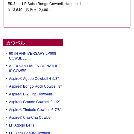
ES-3
LP Salsa Bongo Cowbell, Handheld
￥13,640（税抜￥12,400）
カウベル
60TH ANNIVERSARY LP008
COWBELL
ALEX VAN HALEN SIGNATURE
8" COWBELL
Aspire® Agudo Cowbell 4-5/8"
Aspire® Bongo Rock Cowbell 8″
Aspire® E-Z Grip Cowbells
Aspire® Grande Cowbell 9-1/2″
Aspire® Timbale Cowbell 6-7/8"
Aspire® Cha-Cha Cowbell
LP Agogo Bells
LP Black Beauty Cowbell