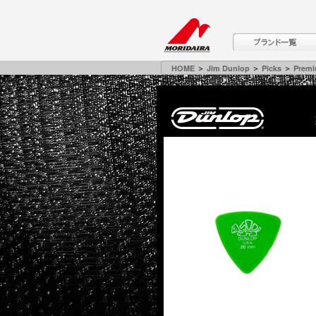
HOME
＞
Jim Dunlop
＞
Picks
＞
Premi