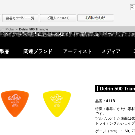
um Picks
＞ Delrin 500 Triangle
製品
関連ブランド
アーティスト
メディア
Delrin 500 Tria
品番：
411B
特徴：非常にかたい素材
です。
ツルツルとした表面は弦
トライアングルシェイプ
ゲージ（mm）： .60, .73,