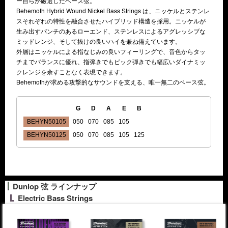
ー自らが厳選したベース弦。
Behemoth Hybrid Wound Nickel Bass Strings は、ニッケルとステンレ
スそれぞれの特性を融合させたハイブリッド構造を採用。ニッケルが
生み出すパンチのあるローエンド、ステンレスによるアグレッシブな
ミッドレンジ、そして抜けの良いハイを兼ね備えています。
外層はニッケルによる指なじみの良いフィーリングで、音色からタッ
チまでバランスに優れ、指弾きでもピック弾きでも幅広いダイナミッ
クレンジを余すことなく表現できます。
Behemothが求める攻撃的なサウンドを支える、唯一無二のベース弦。
G
D
A
E
B
BEHYN50105
050
070
085
105
BEHYN50125
050
070
085
105
125
Dunlop 弦 ラインナップ
Electric Bass Strings