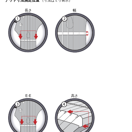
長さ
幅
E-E
高さ