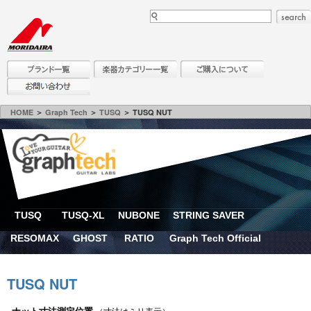
HOME
＞
Graph Tech
＞
TUSQ
＞ TUSQ NUT
TUSQ
TUSQ-XL
NUBONE
STRING SAVER
RESOMAX
GHOST
RATIO
Graph Tech Official
TUSQ NUT
ナット寸法測定位置
（寸法はミリ表示）