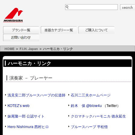
HOME
＞
F.I.H. Japan
＞ ハーモニカ・リンク
ハーモニカ・リンク
演奏家 － プレーヤー
浅見安二郎ブルースハープの伝道師
石川二三夫ホームページ
KOTEZ’s web​
鈴木 保 @blow4u
（Twitter）
妹尾隆一郎 公認サイト
クロマチックハーモニカ 徳永延生
Hero Nishimura 西村ヒロ
ブルースハープ 平松悟