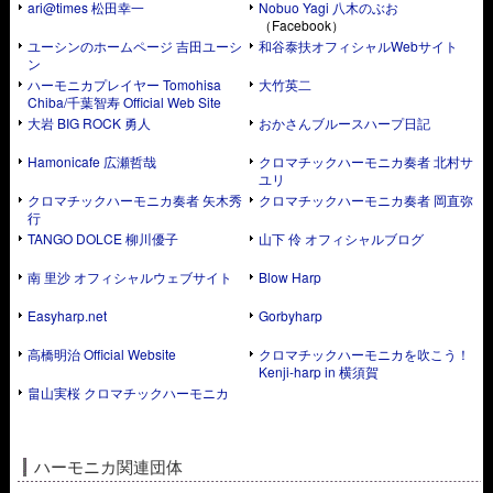
ari@times 松田幸一
Nobuo Yagi 八木のぶお
（Facebook）
ユーシンのホームページ 吉田ユーシ
和谷泰扶オフィシャルWebサイト
ン
ハーモニカプレイヤー Tomohisa
大竹英二
Chiba/千葉智寿 Official Web Site
大岩 BIG ROCK 勇人
おかさんブルースハープ日記
Hamonicafe 広瀬哲哉
クロマチックハーモニカ奏者 北村サ
ユリ
クロマチックハーモニカ奏者 矢木秀
クロマチックハーモニカ奏者 岡直弥
行
TANGO DOLCE 柳川優子
山下 伶 オフィシャルブログ
南 里沙 オフィシャルウェブサイト
Blow Harp
Easyharp.net
Gorbyharp
高橋明治 Official Website
クロマチックハーモニカを吹こう！
Kenji-harp in 横須賀
畠山実桜 クロマチックハーモニカ
ハーモニカ関連団体