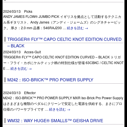
2024/03/13 Picks
ANDY JAMES FLOW® JUMBO PICK イギリスを拠点として活動するテクニカ
ル系ギタリスト、Andy James（アンディ・ジェームズ）のシグネチャーピッ
ク。 厚さ：2.0 mm 品番：546RAJ200 …
続きを読む
→
TRIGGER® FLY™ CAPO CELTIC KNOT EDITION CURVED
– BLACK
2024/03/13 Acces-Guit
TRIGGER® FLY™ CAPO CELTIC KNOT EDITION CURVED – BLACK トリガ
ー・フライ・カポにケルティック柄の特別仕様が登場 63CBKC / CELTIC KNOT
E …
続きを読む
→
M242：ISO-BRICK™ PRO POWER SUPPLY
2024/03/13 Effector
M242：ISO-BRICK™ PRO POWER SUPPLY MXR Iso-Brick Pro Power Supply
はさまざまな種類のペダルにクリーンで安定した電源を供給する、まさにプロ
仕様のパワーサプライです …
続きを読む
→
WM32：WAY HUGE® SMALLS™ GEISHA DRIVE