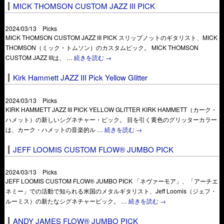
MICK THOMSON CUSTOM JAZZ III PICK
2024/03/13 Picks
MICK THOMSON CUSTOM JAZZ III PICK スリップノットのギタリスト、MICK
THOMSON（ミック・トムソン）のカスタムピック。 MICK THOMSON
CUSTOM JAZZ IIIは、 …
続きを読む
→
Kirk Hammett JAZZ III Pick Yellow Glitter
2024/03/13 Picks
KIRK HAMMETT JAZZ III PICK YELLOW GLITTER KIRK HAMMETT（カーク・
ハメット）の新しいシグネチャー・ピック。 目を引く黄色のグリッターカラー
は、カーク・ハメットの音楽的ル …
続きを読む
→
JEFF LOOMIS CUSTOM FLOW® JUMBO PICK
2024/03/13 Picks
JEFF LOOMIS CUSTOM FLOW® JUMBO PICK 「ネヴァーモア」、「アーチエ
ネミー」での活動で知られる米国のメタルギタリスト、Jeff Loomis（ジェフ・
ルーミス）の新たなシグネチャーピック。 …
続きを読む
→
ANDY JAMES FLOW® JUMBO PICK