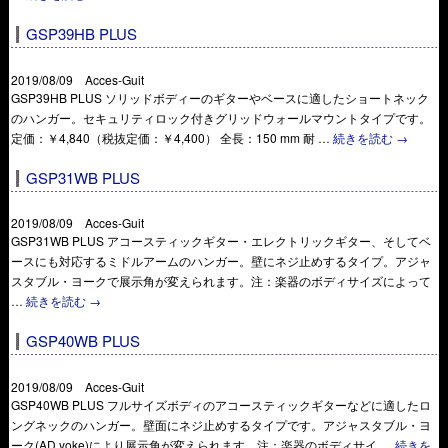
GSP39HB PLUS
2019/08/09 Acces-Guit
GSP39HB PLUS ソリッドボディーのギターやベースに適したショートネック
のハンガー。セキュリティロック付きグリッドウォールマウントタイプです。
定価：￥4,840（税抜定価：￥4,400） 全長：150 mm 耐 …
続きを読む
→
GSP31WB PLUS
2019/08/09 Acces-Guit
GSP31WB PLUS アコースティックギター・エレクトリックギター、そしてベ
ースにも対応するミドルアームのハンガー。壁にネジ止めするタイプ。アジャ
スタブル・ヨークで展示角が変えられます。注：楽器のボディサイズによって
…
続きを読む
→
GSP40WB PLUS
2019/08/09 Acces-Guit
GSP40WB PLUS フルサイズボディのアコースティックギターなどに適したロ
ングネックのハンガー。壁面にネジ止めするタイプです。アジャスタブル・ヨ
ーク(AD yoke)により展示角が変えられます。注：楽器のボディサイ …
続きを