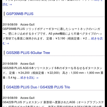
読む
→
GSP39WB PLUS
2019/08/09 Acces-Guit
GSP39WB PLUS ソリッドボディーギターに適したショートネックのハンガ
ー。壁にネジ止めするタイプです。AS yoke機能により片連ペグタイプのヘッ
ド形状でも垂直に保持されます。 定価：￥3,190（税抜定価：￥2 …
続きを読
む
→
GS526B PLUS 6Guitar Tree
2019/08/09 Acces-Guit
GS526B PLUS AGS 6本ツリースタンド 6本のギターを吊るせるギタースタン
ド。 定価：￥24,200（税抜定価：￥22,000） 高さ：1,500 mm – 1,900 mm 重
量：5.4 kg …
続きを読む
→
GS422B PLUS Duo / GS432B PLUS Trio
2019/08/09 Acces-Guit
GS422B PLUS デュオスタンド 新形状へ更新されたAGS（オートグラブシステ
ム）採用のギター2本用スタンド。 楽器を背面で保持するGS412B PLUSの構