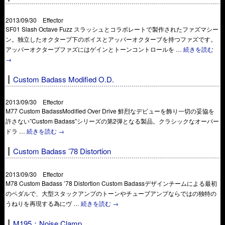
2013/09/30 Effector
SF01 Slash Octave Fuzz スラッシュとコラボレートで製作されたファズマシー
ン。独立したオクターブ下のボイスとアッパーオクターブを持つファズです。
アッパーオクターブファズにはゲインとトーンコントロールを …
続きを読む
→
Custom Badass Modified O.D.
2013/09/30 Effector
M77 Custom BadassModified Over Drive 鮮烈なデビューを飾り一切の妥協を
許さない”Custom Badass”シリーズの第2弾となる製品。クラシックなオーバー
ドラ …
続きを読む
→
Custom Badass ’78 Distortion
2013/09/30 Effector
M78 Custom Badass ’78 Distortion Custom Badassデザインチームによる最初
のペダルで、大型スタックアンプのトーンやチューブアンプならではの独特の
うねりを再現する為にヴ …
続きを読む
→
M195：Noise Clamp