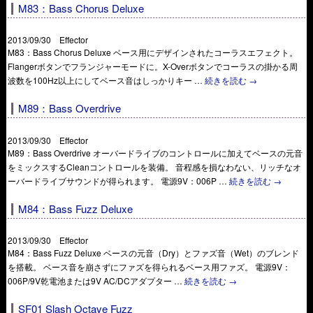
M83：Bass Chorus Deluxe
2013/09/30 Effector
M83：Bass Chorus Deluxe ベース用にデザインされたコーラスエフェクト。
Flangerボタンでフランジャーモードに。X-Overボタンでコーラスの掛かる周
波数を100Hz以上にしてベース音はしっかりキー …
続きを読む
→
M89：Bass Overdrive
2013/09/30 Effector
M89：Bass Overdrive オーバードライブのコントロールに加えてベースの元音
をミックスするCleanコントロールを装備。 音程感を損なわない、リッチなオ
ーバードライブサウンドが得られます。 電源9V：006P …
続きを読む
→
M84：Bass Fuzz Deluxe
2013/09/30 Effector
M84：Bass Fuzz Deluxe ベースの元音（Dry）とファズ音（Wet）のブレンド
を搭載。 ベース音を崩さずにファズを得られるベース用ファズ。 電源9V：
006P/9V乾電池または9V AC/DCアダプター …
続きを読む
→
SF01 Slash Octave Fuzz