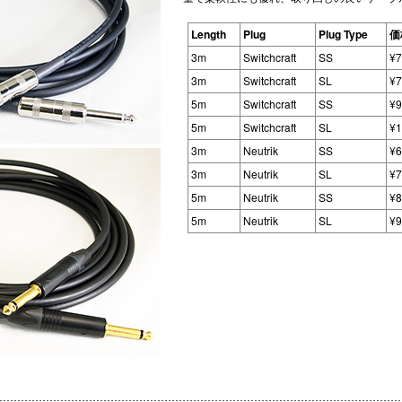
Length
Plug
Plug Type
価
3m
Switchcraft
SS
¥
3m
Switchcraft
SL
¥
5m
Switchcraft
SS
¥
5m
Switchcraft
SL
¥
3m
Neutrik
SS
¥
3m
Neutrik
SL
¥
5m
Neutrik
SS
¥
5m
Neutrik
SL
¥