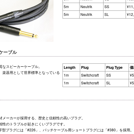
5m
Neutrik
SS
¥11
5m
Neutrik
SL
¥12
ーケーブル
質なスピーカーケーブル。
Length
Plug
Plug Type
価
。楽器用として世界標準となっている
1m
Switchcraft
SS
¥
1m
Switchcraft
SL
¥
材メーカーが採用する、歴史と信頼性の高いプラグ。
相性のトラブルが起きにくいプラグです。
L字型プラグには「#226」、パッチケーブル用ショートプラグには「#380」を採用。