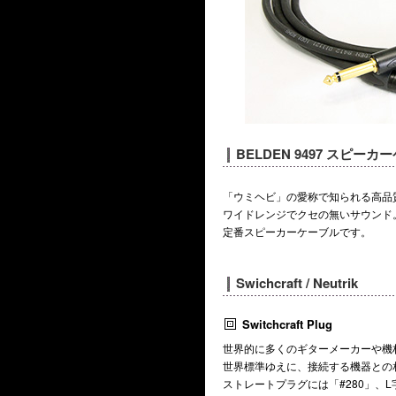
BELDEN 9497 スピーカ
「ウミヘビ」の愛称で知られる高品
ワイドレンジでクセの無いサウンド
定番スピーカーケーブルです。
Swichcraft / Neutrik
Switchcraft Plug
世界的に多くのギターメーカーや機
世界標準ゆえに、接続する機器との
ストレートプラグには「#280」、