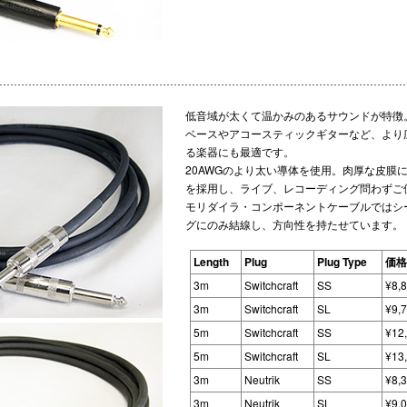
低音域が太くて温かみのあるサウンドが特徴
ベースやアコースティックギターなど、より
る楽器にも最適です。
20AWGのより太い導体を使用。肉厚な皮膜
を採用し、ライブ、レコーディング問わずご
モリダイラ・コンポーネントケーブルではシ
グにのみ結線し、方向性を持たせています。
Length
Plug
Plug Type
価格
3m
Switchcraft
SS
¥8,
3m
Switchcraft
SL
¥9,
5m
Switchcraft
SS
¥12
5m
Switchcraft
SL
¥13
3m
Neutrik
SS
¥8,
3m
Neutrik
SL
¥9,