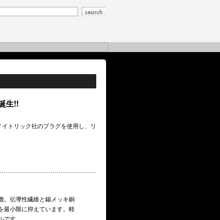
生!!
ノイトリック社のプラグを使用し、リ
徴。伝導性繊維と錫メッキ銅
を最小限に抑えています。軽
ルです。