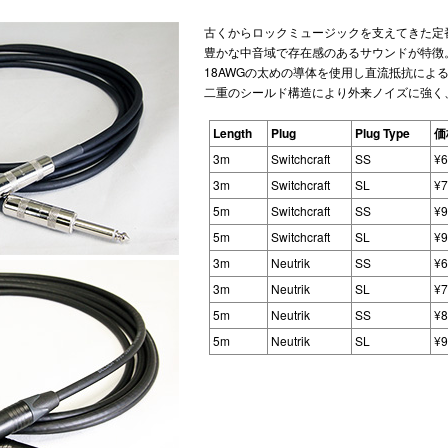
古くからロックミュージックを支えてきた定
豊かな中音域で存在感のあるサウンドが特徴
18AWGの太めの導体を使用し直流抵抗によ
二重のシールド構造により外来ノイズに強く
Length
Plug
Plug Type
価
3m
Switchcraft
SS
¥
3m
Switchcraft
SL
¥
5m
Switchcraft
SS
¥
5m
Switchcraft
SL
¥
3m
Neutrik
SS
¥
3m
Neutrik
SL
¥
5m
Neutrik
SS
¥
5m
Neutrik
SL
¥