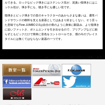
ルできる。ロックなピック弾きにはステンレス弦が、泥臭い指弾きにはニ
ッケル弦が。弾き手にも、聴き手にも優しい弦です。
指弾きとピック弾きでの音のキャラクターのあからさまな違いは、通常バ
ンドサウンドの根幹を支える楽器としてはあまり好ましくない。そう言っ
た意味でもFlow JUMBO 2.0は自分の骨のように身体に馴染み、より指弾き
に近いファットさ、ボトムエンドを引き出せるので、プリアンプなどに頼
らずともピックだけで簡単に音色をコントロールでき、僕の今のプレイス
タイルには無くてはならない楽器の一つです。