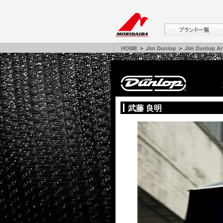
HOME
＞
Jim Dunlop
＞
Jim Dunlop Art
武藤 良明