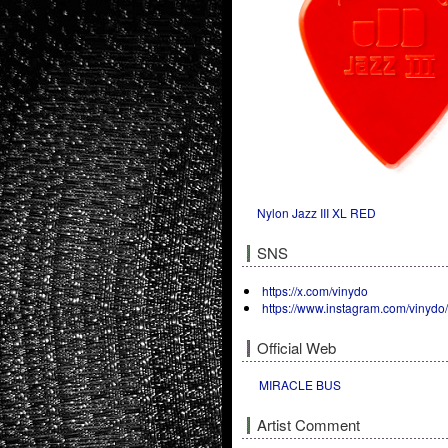
Nylon Jazz III XL RED
SNS
https://x.com/vinydo
https://www.instagram.com/vinydo
Official Web
MIRACLE BUS
Artist Comment