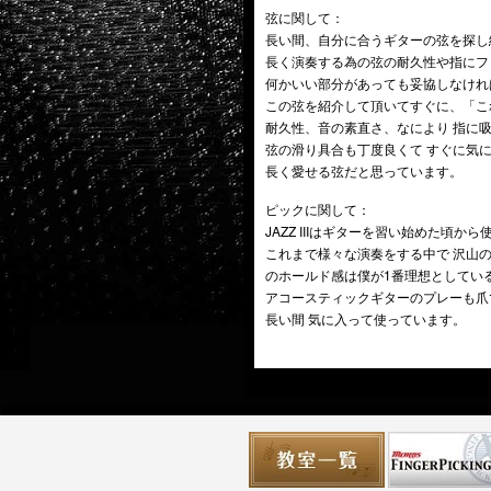
弦に関して：
長い間、自分に合うギターの弦を探し
長く演奏する為の弦の耐久性や指にフ
何かいい部分があっても妥協しなけれ
この弦を紹介して頂いてすぐに、「こ
耐久性、音の素直さ、なにより 指に
弦の滑り具合も丁度良くて すぐに気
長く愛せる弦だと思っています。
ピックに関して：
JAZZ IIIはギターを習い始めた頃か
これまで様々な演奏をする中で 沢山
のホールド感は僕が1番理想としてい
アコースティックギターのプレーも爪
長い間 気に入って使っています。